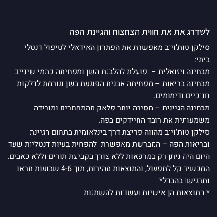
לשדרג את את חווית הצחצוח והגיינת הפה
סילקן טות’וייב מאפשרת את הפתרון האידאלי לטיפול דנטלי
ביתי:
מבחינה ויזואלית – פועלת להלבנת השן ומפחיתה כתמי שיניים
מבחינה בריאות – מפחיתה אבנית הפוגעת בשן וגורמת לדלקות
חניכיים ודימומים.
מבחינה הגיינית – מסירה יותר פלאק מהמתחרים ומורידה
משמעותית את רובד החיידקים בפה.
סילקן טות’וייב מהווה פריצת דרך בינלאומית בתחום הגיינת
ובריאות הפה – המברשת מאפשרת להפחית בעיות דנטליות שעד
היום היה ניתן רק במרפאות ללא צורך בקביעת תורים וללא כאבים.
המכשיר קל לתפעול, והתוצאות מהירות, תוך 4-6 שבועות תראו
ותרגישו בהבדל*
* התוצאות הן אישיות ועשויות להשתנות