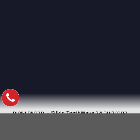
הטכנולוגיה של Silk’n ToothWave – מברשת שיניים
חשמלית להפחתת באבנית, כתמי שיניים ודלקות חניכיים