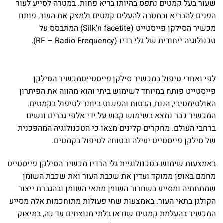
שעור בעל קמטים נתפס בהיותו בריא פחות. במטרה לסייע לעור
הפנים להבריא ובמטרה להעלים קמטים ולמצק את העור, פותח
מכשיר הסילקן פייסטייט (Silk’n facetite) המתבסס על
טכנולוגיה ייחודית של גלי רדיו (RF – Radio Frequency).
לפי ואחרי טיפול במכשיר סילקן פייסטייטמכשיר הסילקן
פייסטייט פותח במיוחד לשימוש ביתי והוא מהווה את הפיתרון
האולטימטיבי, הנוח, הבטוח והפשוט ביותר לטיפול בקמטים.
המכשיר כבר נמצא בשימוש קבוע על ידי אלפי גברים ונשים
ברחבי העולם. מחקרים קלינים מצאו כי הטכנולוגיה המהפכנית
של סילקן פייסטייט יעילה ובטוחה לטיפול בקמטים.
באמצעות שימוש בטכנולוגיית גלי הרדיו מכשיר הסילקן פייסטייט
מחמם באופן ממוקד ועדין את שכבת העור ואת שכבת השומן
שמתחתיה ומסייע בשחרור השומן מתאי השומן ובהגברת ייצור
הקולגן בתאי העור. באמצעות שתי פעולות מתוחכמות אלה מסייע
המכשיר בהעלמת קמטים שנראו בלתי מנוצחים עד כה, במיצוק