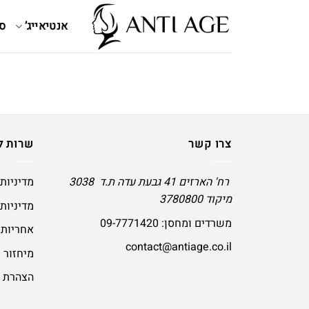
Ski
t
אנטיאייג’
ס
conten
צרו קשר
שרות ל
רח' הארזים 41 גבעת עדה ת.ד 3038
מדיניות
מיקוד 3780800
מדיניות
משרדים ומחסן:
09-7771420
אחריות
contact@antiage.co.il
מיחזור
הצהרת נ