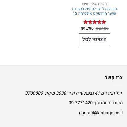
טיפול בנשירת שיער
מברשת לייזר לטיפול בנשירת
שיער היירמקס אולטימה 12
המחיר
המחיר
₪
1,790
₪
2,100
דורג
4.80
המקורי
הנוכחי
מתוך 5
היה:
הוא:
הוסיפי לסל
₪1,790.
₪2,100.
צרו קשר
רח' הארזים 41 גבעת עדה ת.ד 3038 מיקוד 3780800
משרדים ומחסן:
09-7771420
contact@antiage.co.il