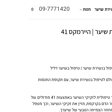
09-7771420
ירת שיער
חנות
0
שיער | היירמקס 41
י
ול בנשירת שיער | טיפול בשיער דליל
₪2
לם לטיפול בנשירת שיער, עם תקופת התנסות
קשת הלייזר מספקת אנרגיית אור טיפולית לזקיקי השיער באמצעות 41 מודולים של
זור הדם בקרקפת, מזין את זקיקי השיער, וכך מטפל
חזור הצמיחה הטבעי של שיערך.