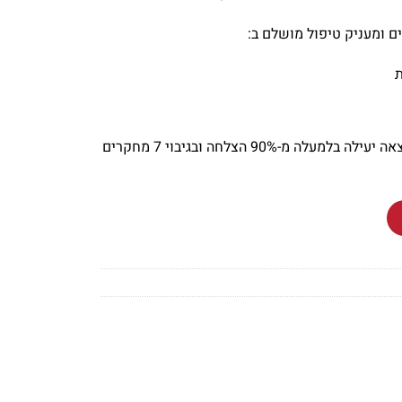
ים ומעניק טיפול מושלם ב:
קשת הלייזר 41 של היירמקס נמצאה יעילה בלמעלה מ-90% הצלחה ובגיבוי 7 מחקרים
| היירמקס 41