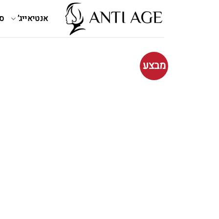
Ski
t
אנטיאייג’
ס
conten
מבצע