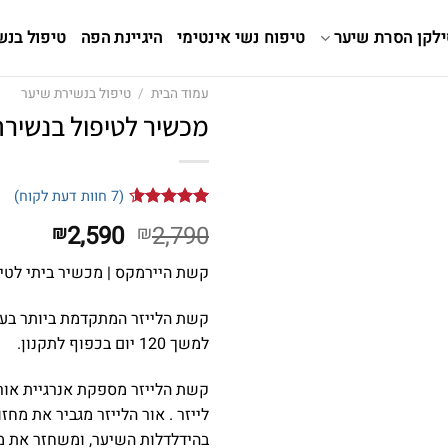
ילקן הסרת שיער
טיפוח נשי אינטימי
היגיינת הפה
טיפול בנש
עמוד הבית
/
טיפול בנשירת שיער
מכשיר לטיפול בנשירת 
(
7
חוות דעת לקוח)
7
מדורגים
המחיר
המחיר
2,590
2,790
₪
₪
4.57
מתוך
המקורי
הנוכח
5 מבוסס
על
דירוגים
קשת היירמקס | מכשיר ביתי לטיפ
היה:
הוא:
של לקוחות
,590.
₪2,790.
קשת הלייזר המתקדמת ביותר בעו
למשך 120 יום בכפוף לתקנון.
לייזר . אור הלייזר מגביר את מח
בהידלדלות השיער, ומשחזר את מ