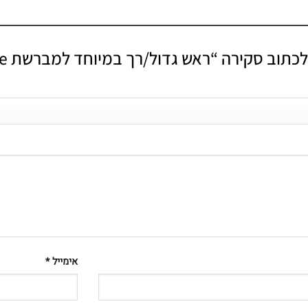
וב סקירה “ראש גדול/רך במיוחד למברשת Silk’n ToothWave”
אימייל
*