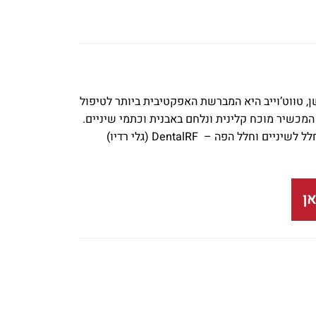
את השן, טווט’וייב היא המברשת האפקטיבית ביותר לטיפול
המכשיר מוכח קלינית ונלחם באבנית וכתמי שיניים.
הטיפול, נוח, קל ומהיר. מברשת סילקן טות’וייב עושה שימוש בטכנולוגיית גלי רדיו ייחודית לחלל לשיניים וחלל הפה – DentalRF (גלי רדיו)
ן