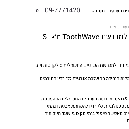
09-7771420
ירת שיער
חנות
0
שת שיניים
Silk’n ToothW
מיוחד למברשת השיניים החשמלית סילקן טות’וייב.
ית היחידה המשלבת אנרגיית גלי רדיו התורמים
סילקן טות’וייב (Silk’n ToothWave) הינה מברשת השיניים החשמלית המהפכנית
 טכנולוגיית גלי רדיו להפחתת אבנית וכתמי
יב מאפשר טיפול ביתי מקצועי שעד היום היה
ם