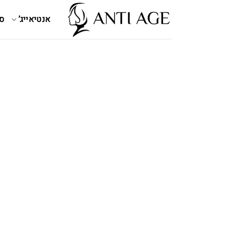
Ski
t
אנטיאייג’
ס
conten