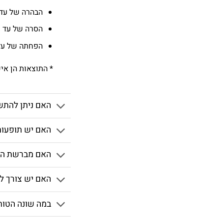
הבהרה של עד 8 גוונים לכיוון שיניים לבנות י
הסרה של עד 79% כתמים עיקשים
הפחתה של עד 72% דלקת חניכ
* התוצאות הן אי
האם ניתן להתש
האם יש תופעות 
האם מברשת השי
האם יש צורך 
במה שונה הטות