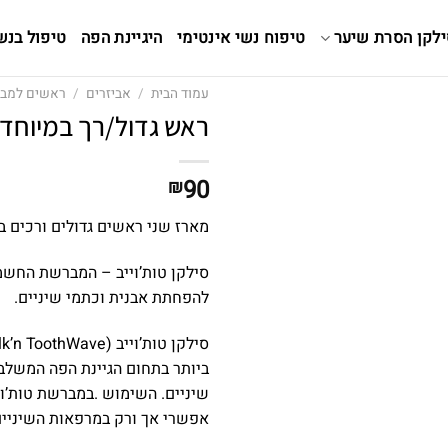
ילקן הסרת שיער
טיפוח נשי אינטימי
היגיינת הפה
טיפול בנש
עמוד הבית
/
אביזרים
/
ראשים למבר
ראש גדול/רך במיוחד למברשת ave
90
₪
מארז שני ראשים גדולים ורכים ב
סילקן טות’וייב – המברשת החשמל
להפחתת אבנית וכתמי שיניים.
ביותר בתחום הגיינת הפה המשלבת
שיניים. השימוש .במברשת טות’וי
אפשרי אך ורק במרפאות השיניי