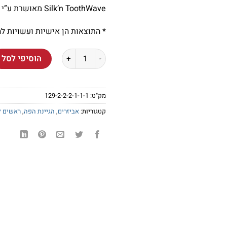
Silk’n ToothWave מאושרת ע”י משרד הבריאות וע”י ה-FDA!
* התוצאות הן אישיות ועשויות ל
כמות של ראש גדול/רך במיוחד למברשת n ToothWave
הוסיפי לסל
מק"ט:
129-2-2-2-1-1-1
קטגוריות:
אביזרים
,
הגיינת הפה
,
ראשים ל