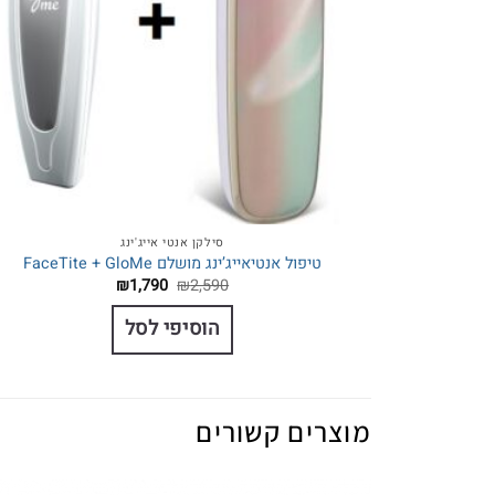
סילקן אנטי אייג'ינג
טיפול אנטיאייג’ינג מושלם FaceTite + GloMe
המחיר
המחיר
₪
1,790
₪
2,590
המקורי
הנוכחי
היה:
הוא:
הוסיפי לסל
₪1,790.
₪2,590.
מוצרים קשורים