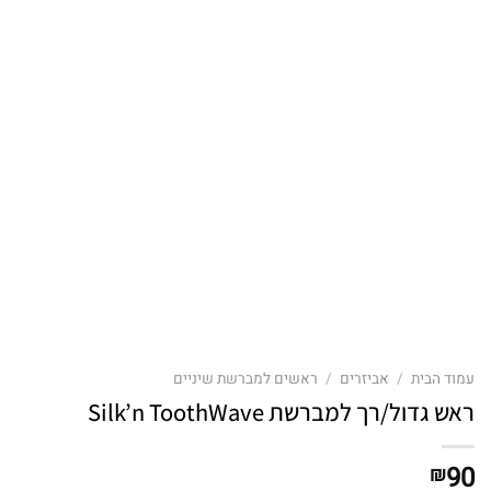
עמוד הבית
/
אביזרים
/
ראשים למברשת שיניים
ראש גדול/רך למברשת Silk’n ToothWave
90
₪