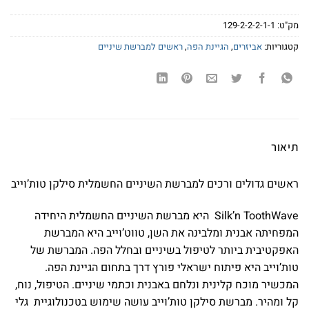
מק"ט:
129-2-2-2-1-1
קטגוריות:
אביזרים
,
הגיינת הפה
,
ראשים למברשת שיניים
תיאור
ראשים גדולים ורכים למברשת השיניים החשמלית סילקן טות’וייב
Silk’n ToothWave היא מברשת השיניים החשמלית היחידה
המפחיתה אבנית ומלבינה את השן, טווט’וייב היא המברשת
האפקטיבית ביותר לטיפול בשיניים ובחלל הפה. המברשת של
טות’וייב היא פיתוח ישראלי פורץ דרך בתחום הגיינת הפה.
המכשיר מוכח קלינית ונלחם באבנית וכתמי שיניים. הטיפול, נוח,
קל ומהיר. מברשת סילקן טות’וייב עושה שימוש בטכנולוגיית גלי