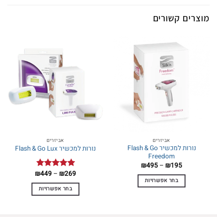
מוצרים קשורים
אביזרים
אביזרים
נורות למכשיר Flash & Go
נורות למכשיר Flash & Go Lux
Freedom
טווח
₪
495
–
₪
195
מחירים:
טווח
₪
449
–
₪
269
דורג
5.00
מחירים:
בחר אפשרויות
מתוך 5
עד
בחר אפשרויות
למוצר
עד
למוצר
זה
זה
יש