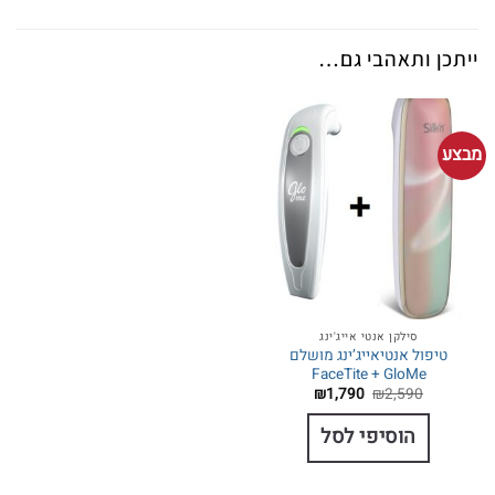
ייתכן ותאהבי גם…
מבצע
סילקן אנטי אייג'ינג
טיפול אנטיאייג’ינג מושלם
FaceTite + GloMe
המחיר
המחיר
₪
1,790
₪
2,590
המקורי
הנוכחי
היה:
הוא:
הוסיפי לסל
₪1,790.
₪2,590.