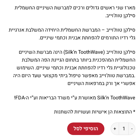
מארז שני ראשים גדולים ורכים למברשת השיניים החשמלית
סילקן טות’וייב.
סילקן טות’וייב – המברשת החשמלית היחידה המשלבת אנרגיית
גלי רדיו התורמים להפחתת אבנית וכתמי שיניים.
סילקן טות’וייב (Silk’n ToothWave) הינה מברשת השיניים
החשמלית המהפכנית ביותר בתחום הגיינת הפה המשלבת
טכנולוגיית גלי רדיו להפחתת אבנית וכתמי שיניים. השימוש
.במברשת טות’וייב מאפשר טיפול ביתי מקצועי שעד היום היה
אפשרי אך ורק במרפאות השיניים
Silk’n ToothWave מאושרת ע”י משרד הבריאות וע”י ה-FDA!
* התוצאות הן אישיות ועשויות להשתנות
כמות של ראש גדול/רך למברשת Silk'n ToothWave
הוסיפי לסל