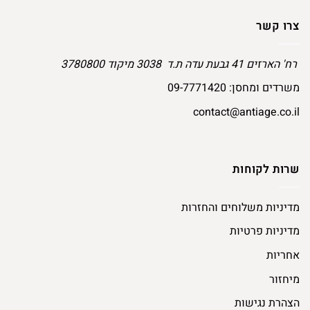
יש
מספר
מספר
סוגים.
צרו קשר
סוגים.
ניתן
ניתן
לבחור
רח' הארזים 41 גבעת עדה ת.ד 3038 מיקוד 3780800
לבחור
את
את
האפשרויות
משרדים ומחסן:
09-7771420
האפשרויות
בעמוד
בעמוד
המוצר
contact@antiage.co.il
המוצר
שרות לקוחות
מדיניות משלוחים והחזרות
מדיניות פרטיות
אחריות
מיחזור
הצהרת נגישות