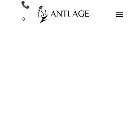
Ski
t
conten
0