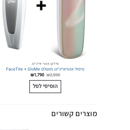
סילקן אנטי אייג'ינג
טיפול אנטיאייג’ינג מושלם FaceTite + GloMe
המחיר
המחיר
₪
1,790
₪
2,590
המקורי
הנוכחי
היה:
הוא:
הוסיפי לסל
₪1,790.
₪2,590.
מוצרים קשורים