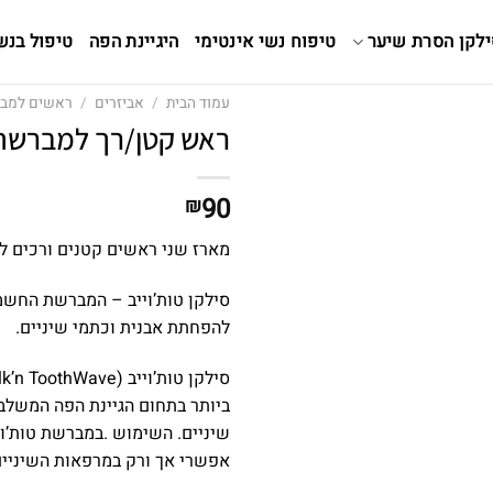
ילקן הסרת שיער
טיפוח נשי אינטימי
היגיינת הפה
טיפול בנש
עמוד הבית
/
אביזרים
/
ראשים למבר
ראש קטן/רך למברשת lk’n ToothWave
90
₪
מארז שני ראשים קטנים ורכים למ
סילקן טות’וייב – המברשת החשמל
להפחתת אבנית וכתמי שיניים.
ביותר בתחום הגיינת הפה המשלבת
שיניים. השימוש .במברשת טות’וי
אפשרי אך ורק במרפאות השיניי