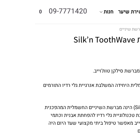
09-7771420
ירת שיער
חנות
0
שת שיניים
Si
ברשת סילקן טות’וייב.
ית היחידה המשלבת אנרגיית גלי רדיו התורמים
סילקן טות’וייב (Silk’n ToothWave) הינה מברשת השיניים החשמלית המהפכנית
 טכנולוגיית גלי רדיו להפחתת אבנית וכתמי
יב מאפשר טיפול ביתי מקצועי שעד היום היה
ם