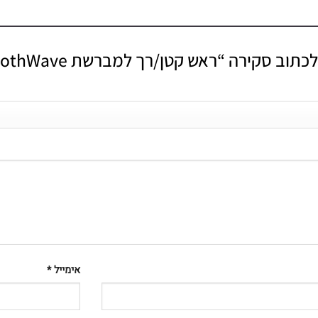
ב סקירה “ראש קטן/רך למברשת Silk’n ToothWave”
אימייל
*