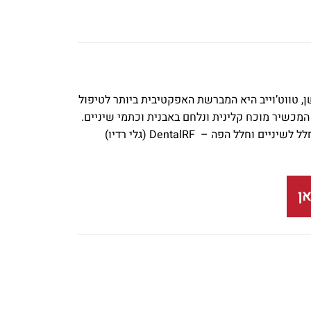
את השן, טווט’וייב היא המברשת האפקטיבית ביותר לטיפול
המכשיר מוכח קלינית ונלחם באבנית וכתמי שיניים.
הטיפול, נוח, קל ומהיר. מברשת סילקן טות’וייב עושה שימוש בטכנולוגיית גלי רדיו ייחודית לחלל לשיניים וחלל הפה – DentalRF (גלי רדיו)
ן