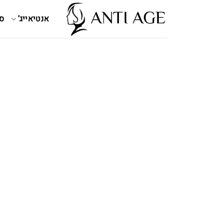
Ski
t
אנטיאייג’
ס
conten