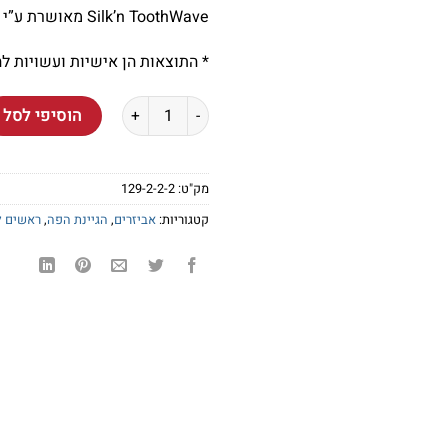
Silk’n ToothWave מאושרת ע”י משרד הבריאות וע”י ה-FDA!
* התוצאות הן אישיות ועשויות ל
כמות של ראש קטן/רך למברשת Silk'n ToothWave
הוסיפי לסל
מק"ט:
129-2-2-2
קטגוריות:
אביזרים
,
הגיינת הפה
,
ראשים ל