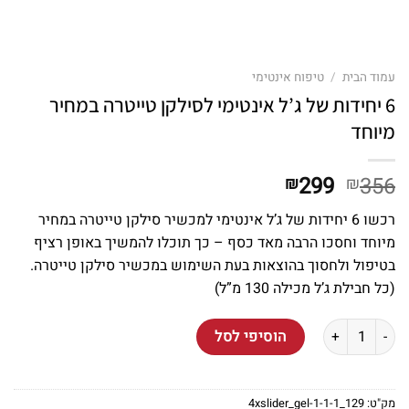
עמוד הבית
/
טיפוח אינטימי
6 יחידות של ג’ל אינטימי לסילקן טייטרה במחיר
מיוחד
המחיר
המחיר
299
356
₪
₪
המקורי
הנוכחי
רכשו 6 יחידות של ג’ל אינטימי למכשיר סילקן טייטרה במחיר
היה:
הוא:
מיוחד וחסכו הרבה מאד כסף – כך תוכלו להמשיך באופן רציף
₪299.
₪356.
בטיפול ולחסוך בהוצאות בעת השימוש במכשיר סילקן טייטרה.
(כל חבילת ג’ל מכילה 130 מ”ל)
כמות של 6 יחידות של ג'ל אינטימי לסילקן טייטרה במחיר מיוחד
הוסיפי לסל
מק"ט:
129_4xslider_gel-1-1-1