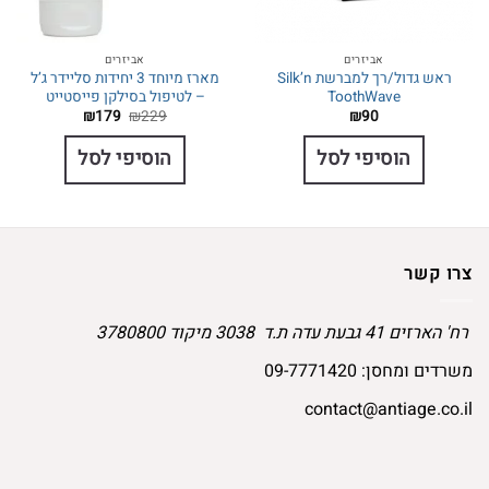
אביזרים
אביזרים
ראש גדול/רך למברשת Silk’n
מארז מיוחד 3 יחידות סליידר ג’ל
ToothWave
– לטיפול בסילקן פייסטייט
המחיר
המחיר
₪
179
₪
229
₪
90
המקורי
הנוכחי
היה:
הוא:
הוסיפי לסל
הוסיפי לסל
₪179.
₪229.
צרו קשר
רח' הארזים 41 גבעת עדה ת.ד 3038 מיקוד 3780800
משרדים ומחסן:
09-7771420
contact@antiage.co.il